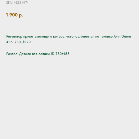
SKU:
N281474
1 900
р.
Регулятор прикатывающего колеса, устанавливается на технике John Deere
455, 730, 1520
Раздел: Детали для сеялки JD 730/455